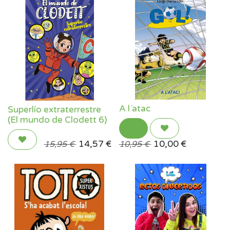
A l´atac
Superlío extraterrestre
(El mundo de Clodett 6)
14,57
€
10,00
€
15,95
€
10,95
€