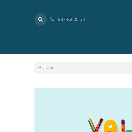
937 89 05 32
Inicio
Tienda
Sobr