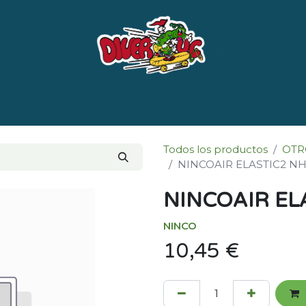
e nosotros
Marcas
LISTADO DE LIBROS POR 
Todos los productos
OTR
NINCOAIR ELASTIC2 N
NINCOAIR EL
NINCO
10,45
€