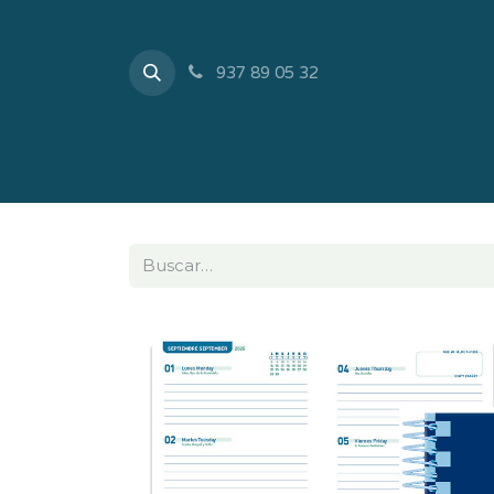
937 89 05 32
Inicio
Tienda
Sobr