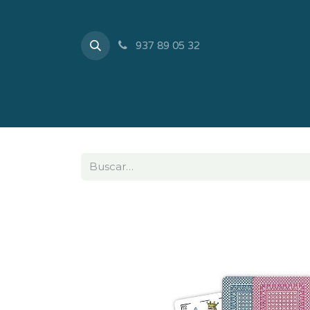
937 89 05 32
Inicio
Tienda
Sobr