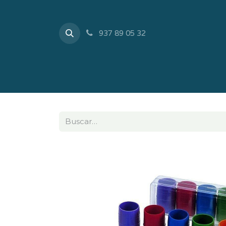
937 89 05 32
Inicio
Tienda
Sobr