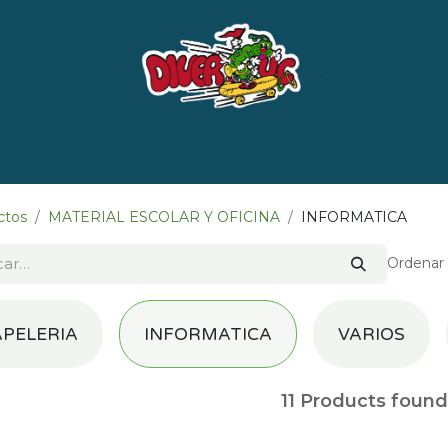
e nosotros
Marcas
LISTADO DE LIBROS POR 
ctos
MATERIAL ESCOLAR Y OFICINA
INFORMATICA
Ordenar 
APELERIA
INFORMATICA
VARIOS
11
Products found