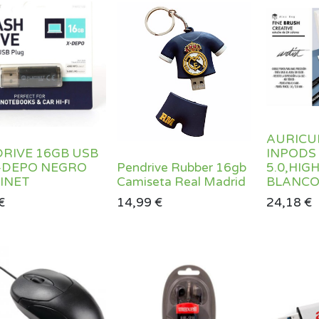
AURICU
RIVE 16GB USB
INPODS
X-DEPO NEGRO
Pendrive Rubber 16gb
5.0,HIG
INET
Camiseta Real Madrid
BLANC
€
14,99
€
24,18
€