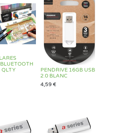
LARES
 BLUETOOTH
H QLTY
PENDRIVE 16GB USB
O
2.0 BLANC
4,59
€