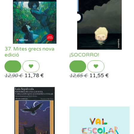
37. Mites grecs nova
edició
¡SOCORRO!
11,78
€
11,55
€
12,90
€
12,65
€