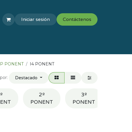
Iniciar sesión
Contáctenos
COLEGIOS
VAL ESCOLAR
IP PONENT
I4 PONENT
por:
Destacado
º
2º
3º
4º
ENT
PONENT
PONENT
PONE
.