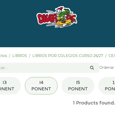
e nosotros
Marcas
LISTADO DE LIBROS POR 
ctos
LIBROS
LIBROS POR COLEGIOS CURSO 26/27
CE
Ordenar 
I3
I4
I5
1
ONENT
PONENT
PONENT
PON
1
Products found