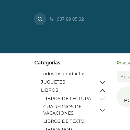
937 89 05 32
Inicio
Tienda
Sobr
Categorías
Produ
Todos los productos
JUGUETES
LIBROS
LIBROS DE LECTURA
P
CUADERNOS DE
VACACIONES
LIBROS DE TEXTO
LIBROS POR