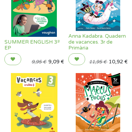
Anna Kadabra. Quadern
SUMMER ENGLISH 3º
de vacances. 3r de
EP
Primària
9,09
€
10,92
€
9,95
€
11,95
€