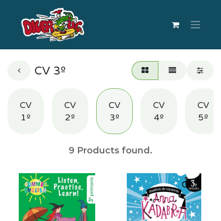
CV 3º
CV
CV
CV
CV
CV
1º
2º
3º
4º
5º
9
Products found.