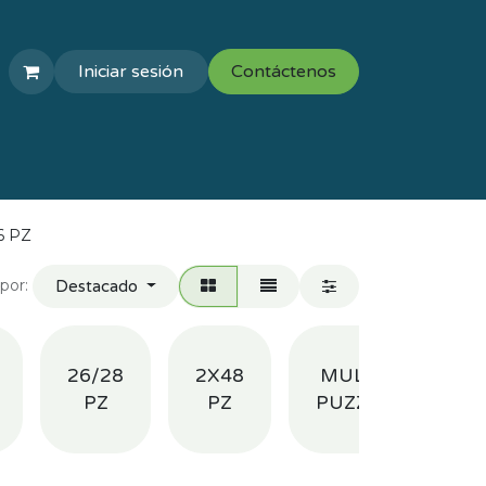
Iniciar sesión
Contáctenos
COLEGIOS
VAL ESCOLAR
6 PZ
por:
Destacado
26/28
2X48
MULTI 4
1
PZ
PZ
PUZZLES