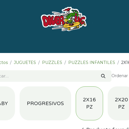
e nosotros
Marcas
LISTADO DE LIBROS POR 
ctos
JUGUETES
PUZZLES
PUZZLES INFANTILES
2X1
Ordenar 
2X16
2X20
ABY
PROGRESIVOS
PZ
PZ