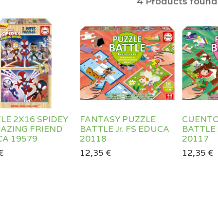
4
Products found
LE 2X16 SPIDEY
FANTASY PUZZLE
CUENTO
AZING FRIEND
BATTLE Jr. FS EDUCA
BATTLE 
A 19579
20118
20117
€
12,35
€
12,35
€