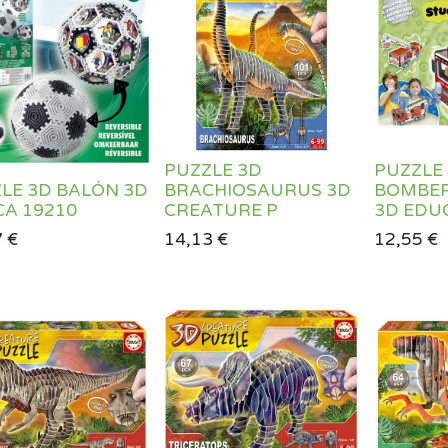
PUZZLE 3D
PUZZLE
LE 3D BALÓN 3D
BRACHIOSAURUS 3D
BOMBER
A 19210
CREATURE P
3D EDU
7
€
14,13
€
12,55
€