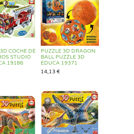
 3D COCHE DE
PUZZLE 3D DRAGON
OS STUDIO
BALL PUZZLE 3D
CA 19186
EDUCA 19371
14,13
€