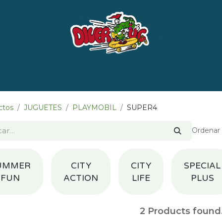
e nosotros
Marcas
LISTADO DE LIBROS POR 
ctos
JUGUETES
PLAYMOBIL
SUPER4
Ordenar 
UMMER
CITY
CITY
SPECIAL
FUN
ACTION
LIFE
PLUS
2
Products found