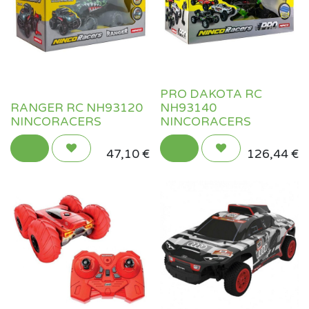
PRO DAKOTA RC
RANGER RC NH93120
NH93140
NINCORACERS
NINCORACERS
47,10
€
126,44
€