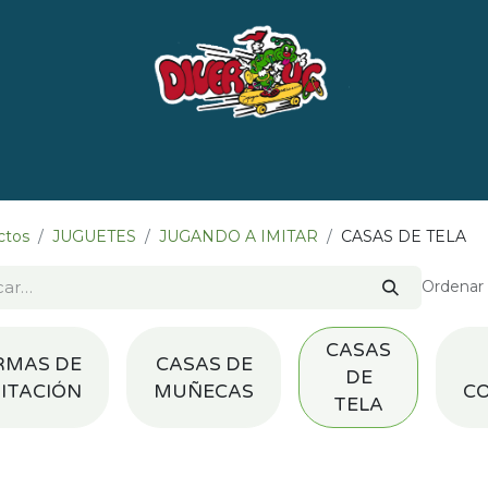
e nosotros
Marcas
LISTADO DE LIBROS POR 
ctos
JUGUETES
JUGANDO A IMITAR
CASAS DE TELA
Ordenar 
CASAS
RMAS DE
CASAS DE
DE
MITACIÓN
MUÑECAS
C
TELA