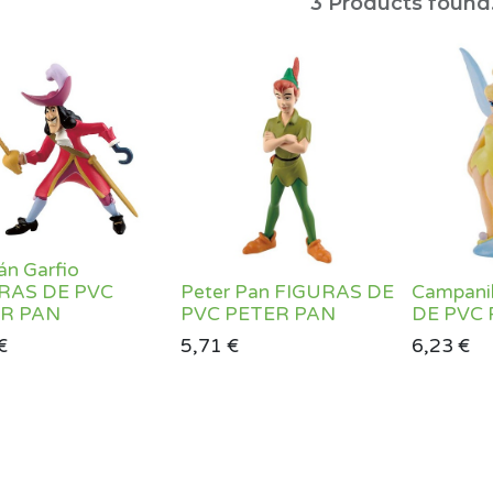
3
Products found
án Garfio
RAS DE PVC
Peter Pan FIGURAS DE
Campani
R PAN
PVC PETER PAN
DE PVC
€
5,71
€
6,23
€