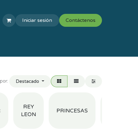
Iniciar sesión
Contáctenos
COLEGIOS
VAL ESCOLAR
por:
Destacado
WINNIE
REY
R
PRINCESAS
THE
LEON
POOH