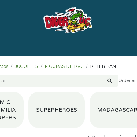
e nosotros
Marcas
LISTADO DE LIBROS POR 
ctos
JUGUETES
FIGURAS DE PVC
PETER PAN
Ordenar 
MIC
MILIA
SUPERHEROES
MADAGASCA
UPERS