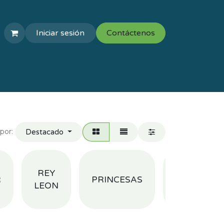
Iniciar sesión
Contáctenos
COLEGIOS
VAL ESCOLAR
por:
Destacado
WINNIE
REY
R
PRINCESAS
THE
LEON
POOH