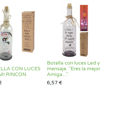
Botella con luces Led y
LLA CON LUCES
mensaje. "Eres la mejor
MI RINCON
Amiga....".
€
6,57
€