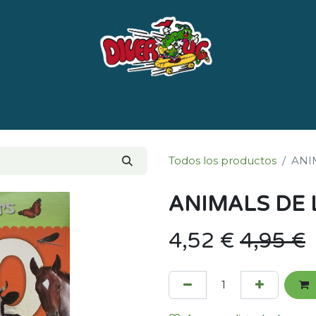
e nosotros
Marcas
LISTADO DE LIBROS POR 
Todos los productos
ANI
ANIMALS DE 
4,52
€
4,95
€