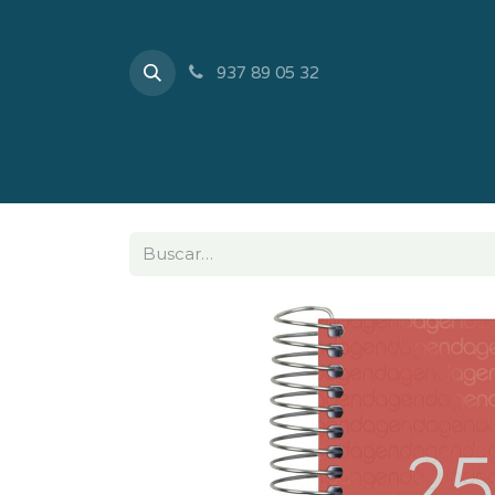
937 89 05 32
Inicio
Tienda
Sobr